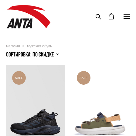
магазин
>
мужская обувь
Сортировка:
по скидке
SALE
SALE