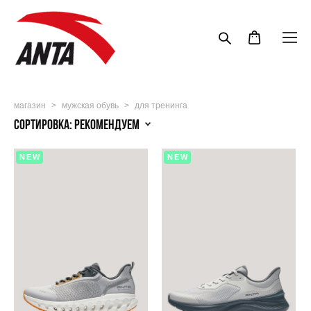
магазин
>
мужская обувь
>
для тренинга
Сортировка:
рекомендуем
NEW
NEW