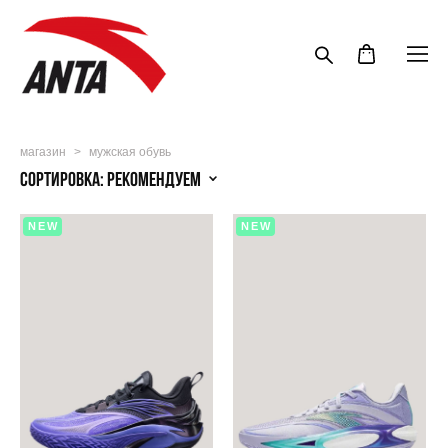
магазин
>
мужская обувь
Сортировка:
рекомендуем
NEW
NEW