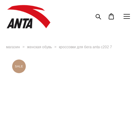
магазин
>
женская обувь
>
кроссовки для бега anta c202 7
SALE