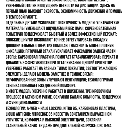
уверенный отклик и ощущение легкости на дистанции. Здесь на
первый план выходят скорость, экономичность движения и помощь
в темповой работе.
Отдельные детали усиливают практичность модели: ультралегкие
материалы уменьшают ощущаемый вес пары; соревновательная
геометрия поддерживает быстрый и более эффективный перекат;
плоские шнурки позволяют точнее отрегулировать посадку;
дополнительные отверстия помогают настроить более плотную
фиксацию; пяточный стакан усиливает фиксацию задней части
стопы; карбоновая пластина помогает стабилизировать перекат и
добавить эффективности при отталкивании; цепкий протектор
увереннее работает на разных типах покрытия; светоотражающие
элементы делают модель заметнее в темное время;
перфорированные зоны улучшают вентиляцию; технологичная
стелька повышает ежедневный комфорт.
В итоге модель уверенно работает в движении, тренировочном
процессе и активном ритме, сохраняя баланс комфорта, поддержки
и функциональности.
Технологии: A-WEB + HALO LOCKING, NITRO 85, КАРБОНОВАЯ ПЛАСТИНА,
LIQUID ANTI SKID; NITROEDGE 85 известна сочетанием выраженной
упругости, комфорта и высокой энергоотдачи, сохраняя
стабильный характер даже при длительной нагрузке; система