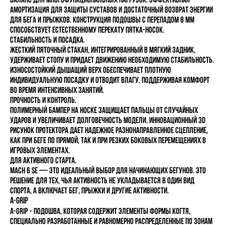
амортизация для защиты суставов и достаточный возврат энергии
для бега и прыжков. Конструкция подошвы с перепадом 8 мм
способствует естественному перекату пятка-носок.
Стабильность и посадка.
Жесткий пяточный стакан, интегрированный в мягкий задник,
удерживает стопу и придает движению необходимую стабильность.
Износостойкий дышащий верх обеспечивает плотную
индивидуальную посадку и отводит влагу, поддерживая комфорт
во время интенсивных занятий.
Прочность и контроль.
Полимерный бампер на носке защищает пальцы от случайных
ударов и увеличивает долговечность модели. Инновационный 3D
рисунок протектора дает надежное разнонаправленное сцепление,
как при беге по прямой, так и при резких боковых перемещениях в
игровых элементах.
Для активного старта.
MACH 6 SE — это идеальный выбор для начинающих бегунов. Это
решение для тех, чья активность не укладывается в один вид
спорта, а включает бег, прыжки и другие активности.
A-GRIP
A-GRIP - подошва, которая содержит элементы формы когтя,
специально разработанные и равномерно распределенные по зонам