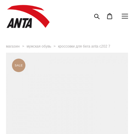
магазин
>
мужская обувь
>
кроссовки для бега anta c202 7
SALE