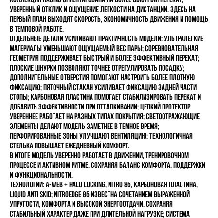
уверенный отклик и ощущение легкости на дистанции. Здесь на
первый план выходят скорость, экономичность движения и помощь
в темповой работе.
Отдельные детали усиливают практичность модели: ультралегкие
материалы уменьшают ощущаемый вес пары; соревновательная
геометрия поддерживает быстрый и более эффективный перекат;
плоские шнурки позволяют точнее отрегулировать посадку;
дополнительные отверстия помогают настроить более плотную
фиксацию; пяточный стакан усиливает фиксацию задней части
стопы; карбоновая пластина помогает стабилизировать перекат и
добавить эффективности при отталкивании; цепкий протектор
увереннее работает на разных типах покрытия; светоотражающие
элементы делают модель заметнее в темное время;
перфорированные зоны улучшают вентиляцию; технологичная
стелька повышает ежедневный комфорт.
В итоге модель уверенно работает в движении, тренировочном
процессе и активном ритме, сохраняя баланс комфорта, поддержки
и функциональности.
Технологии: A-WEB + HALO LOCKING, NITRO 85, КАРБОНОВАЯ ПЛАСТИНА,
LIQUID ANTI SKID; NITROEDGE 85 известна сочетанием выраженной
упругости, комфорта и высокой энергоотдачи, сохраняя
стабильный характер даже при длительной нагрузке; система