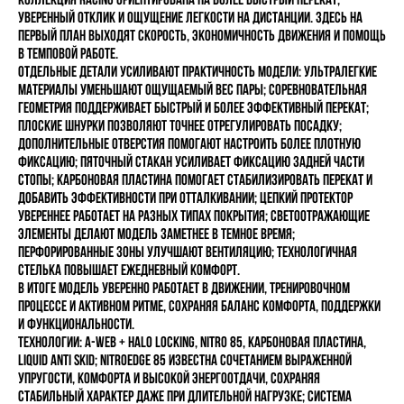
уверенный отклик и ощущение легкости на дистанции. Здесь на
первый план выходят скорость, экономичность движения и помощь
в темповой работе.
Отдельные детали усиливают практичность модели: ультралегкие
материалы уменьшают ощущаемый вес пары; соревновательная
геометрия поддерживает быстрый и более эффективный перекат;
плоские шнурки позволяют точнее отрегулировать посадку;
дополнительные отверстия помогают настроить более плотную
фиксацию; пяточный стакан усиливает фиксацию задней части
стопы; карбоновая пластина помогает стабилизировать перекат и
добавить эффективности при отталкивании; цепкий протектор
увереннее работает на разных типах покрытия; светоотражающие
элементы делают модель заметнее в темное время;
перфорированные зоны улучшают вентиляцию; технологичная
стелька повышает ежедневный комфорт.
В итоге модель уверенно работает в движении, тренировочном
процессе и активном ритме, сохраняя баланс комфорта, поддержки
и функциональности.
Технологии: A-WEB + HALO LOCKING, NITRO 85, КАРБОНОВАЯ ПЛАСТИНА,
LIQUID ANTI SKID; NITROEDGE 85 известна сочетанием выраженной
упругости, комфорта и высокой энергоотдачи, сохраняя
стабильный характер даже при длительной нагрузке; система