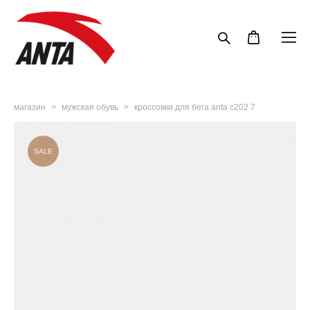
магазин
>
мужская обувь
>
кроссовки для бега anta c202 7
SALE