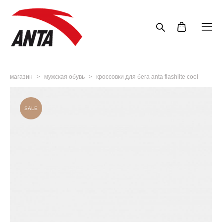
магазин
>
мужская обувь
>
кроссовки для бега anta flashlite cool
SALE