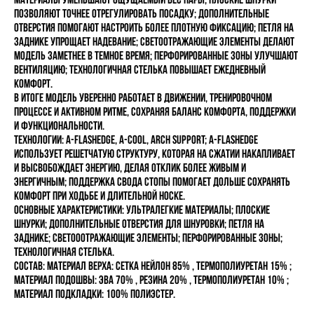
позволяют точнее отрегулировать посадку; дополнительные
отверстия помогают настроить более плотную фиксацию; петля на
заднике упрощает надевание; светоотражающие элементы делают
модель заметнее в темное время; перфорированные зоны улучшают
вентиляцию; технологичная стелька повышает ежедневный
комфорт.
В итоге модель уверенно работает в движении, тренировочном
процессе и активном ритме, сохраняя баланс комфорта, поддержки
и функциональности.
Технологии: A-FLASHEDGE, A-COOL, ARCH SUPPORT; A-FLASHEDGE
использует решетчатую структуру, которая на сжатии накапливает
и высвобождает энергию, делая отклик более живым и
энергичным; поддержка свода стопы помогает дольше сохранять
комфорт при ходьбе и длительной носке.
Основные характеристики: ультралегкие материалы; плоские
шнурки; дополнительные отверстия для шнуровки; петля на
заднике; светооотражающие элементы; перфорированные зоны;
технологичная стелька.
состав:
Материал верха: Сетка нейлон 85% , Термополиуретан 15% ;
Материал подошвы: ЭВА 70% , РЕЗИНА 20% , Термополиуретан 10% ;
Материал подкладки: 100% полиэстер.